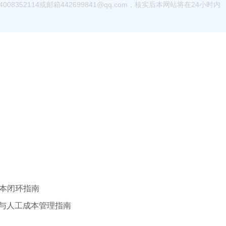
52114或邮箱442699841@qq.com，核实后本网站将在24小时内
本闭环指南
账与人工成本管理指南