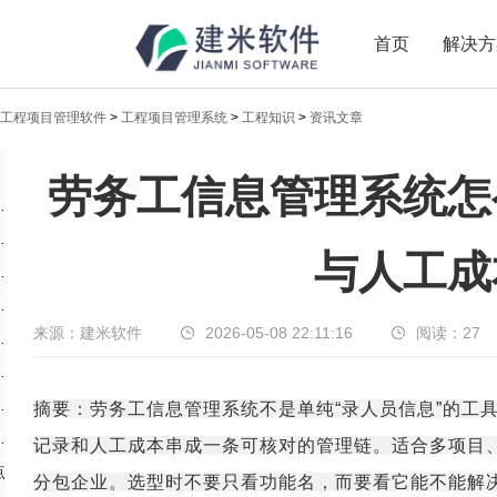
首页
解决方
工程项目管理软件
>
工程项目管理系统
>
工程知识
>
资讯文章
劳务工信息管理系统
劳务工信息管理系统怎
班组了，信息有没有同步
劳务工信息管理系统
工时和项目进度能不能关联
与人工成
能合法、有序、可追溯地用工
人，不管班组，落地会变慢
来源：建米软件
2026-05-08 22:11:16
阅读：
27
能形成闭环
断劳务是不是当前最大断点
再考虑扩展管理
摘要：劳务工信息管理系统不是单纯“录人员信息”的工
只理解成考勤工具
记录和人工成本串成一条可核对的管理链。适合多项目
点
分包企业。选型时不要只看功能名，而要看它能不能解