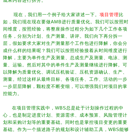
成果内容进行拆分。
现在，我们用一个例子给大家讲述一下。
项目管理
比
如，我们现在现在要做AMB进行质量优化。
我们可以按照时
间维度，按照经验，将整座操作过程分为如下几个工作各项
任务，分别为计划、生产测量、讲评。
我们向下再分拆一
层，假如要求大家对生产测量那个工作包进行降解，你会分
成什么样的结果呢？
我们可以按照经验接着从时间维度进行
降解，主要为单件生产及测量、总成生产及测量、电泳、测
量、运输。
然后对其中的单件生产及测量继续进行降解。
可
以降解为质量优化、调试压机验证、压机资源确认、生产、
测量。
经过这样从最终目标、各项任务、工作、活动的一步
一步层层降解，颗粒度不断变细，
可以增强我们对项目的掌
控能力。
在项目管理实践中，WBS总是处于计划操作过程的中
心，也是制定进度计划、资源需求、成本预算、风险管理计
划和采购计划等的重要基础。
同时也是掌控项目变更的重要
基础。
作为一个描述路子的规划和设计辅助工具，WBS能够