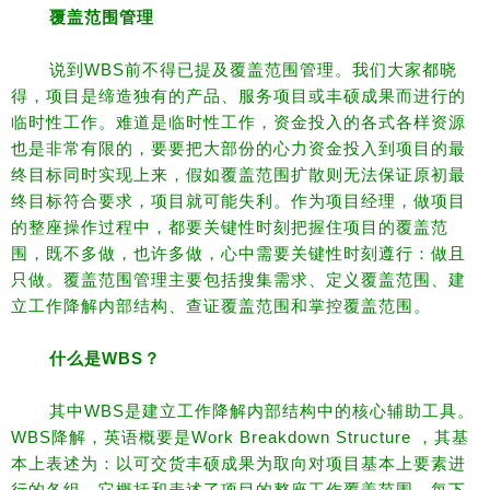
覆盖范围管理
说到WBS前不得已提及覆盖范围管理。
我们大家都晓
得，项目是缔造独有的产品、服务项目或丰硕成果而进行的
临时性工作。难道是临时性工作，资金投入的各式各样资源
也是非常有限的，要要把大部份的心力资金投入到项目的最
终目标同时实现上来，假如覆盖范围扩散则无法保证原初最
终目标符合要求，项目就可能失利。作为项目经理，做项目
的整座操作过程中，都要关键性时刻把握住项目的覆盖范
围，既不多做，也许多做，心中需要关键性时刻遵行：做且
只做。
覆盖范围管理主要包括搜集需求、定
义覆盖范围、建
立工作降解内部结构、查证覆盖范围和掌控覆盖范围。
什么是WBS？
其中WBS是建立工作降解内部结构中的核心辅助工具。
WBS降解，英语概要是Work Breakdown Structure ，其基
本上表述为：以可交货丰硕成果为取向对项目基本上要素进
行的各组，它概括和表述了项目的整座工作覆盖范围，每下