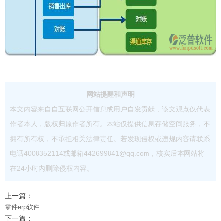
网站提醒和声明
本文内容来自自互联网公开信息或用户自发贡献，该文观点仅代表
作者本人，版权归原作者所有。本站仅提供信息存储空间服务，不
拥有所有权，不承担相关法律责任。若发现侵权或违规内容请联系
电话4008352114或邮箱442699841@qq.com，核实后本网站将
在24小时内删除侵权内容。
上一篇：
零件erp软件
下一篇：