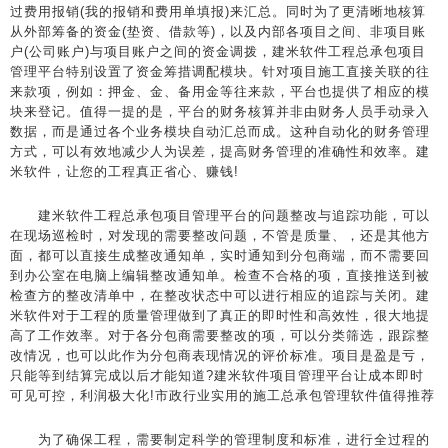
过费用报销(我的报销和费用单填报)来汇总。同时为了更清晰地核算
从外部筹备的资金(垫资、借款等)，以及内部各项目之间、非项目账
户(公司账户)与项目账户之间的资金调拨，建米软件工程总承包项目
管理平台特别设置了资金筹措调配模块。针对项目施工直接关联的往
来款项，例如：押金、金、备用金等往来款，平台也提供了相应的模
块来登记。值得一提的是，平台的财务核算并非由财务人员手动录入
数据，而是通过各个业务模块自动汇总而成。这种自动化的财务管理
方式，可以有效地减少人为误差，提高财务管理的准确性和效率。建
米软件，让您的工程真正省心、赚钱!
建米软件工程总承包项目管理平台的问题整改与追踪功能，可以
在现场巡检时，对发现的需要整改问题，不管是质量、，还是其他方
面，都可以直接生成整改通知单，实时通知到分包商端，而不需要回
到办公室在电脑上编辑整改通知单。检查不合格的项，直接推送到被
检查方的整改清单中，在整改状态中可以进行相应的追踪与关闭。建
米软件对于工程的质量管理做到了真正的即时性和高效性，很大地提
高了工作效率。对于各分包商需要整改的项，可以分类筛选，跟踪整
改情况，也可以此作为分包商表现情况的评价标准。项目是盈是亏，
只能等到结算完成以后才能知道?建米软件项目管理平台让成本即时
可见可控，利润极大化!市政行业实用的施工总承包管理软件值得推荐
为了确保工程，需要制定科学的管理制度和标准，进行全过程的