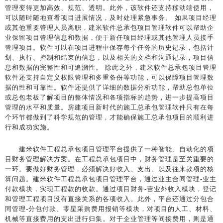
管理变得更加高效、规范、透明。此外，该软件还支持移动端使用，
可以随时随地查看项目进展情况，及时处理紧急事务。 如果项目经理
或其他重要管理人员离职，建米软件总承包项目管理软件可以帮助企
业保留项目管理信息和数据，便于新任项目经理或其他管理人员接手
管理项目。软件可以在项目进程中保存每个任务的历史记录，包括计
划、执行、控制和结束的信息，以及相关的文档和沟通记录，项目信
息和数据的完整性和可追溯性。 除此之外，建米软件总承包项目管理
软件还支持自定义权限管理和多重备份等功能，可以保障项目管理数
据的性和可靠性。软件还提供了详细的数据分析功能，帮助总包单位
或总包老板了解项目的整体情况和各项指标的趋势，进一步提高项目
管理的水平和质量。房建项目新时代的施工总承包管理软件只有在每
个环节都做到了科学规范的管理，才能确保施工总承包项目的顺利进
行和成功实施。
建米软件工程总承包项目管理平台提供了一种智能、自动化的项
目财务管理解决方案。在工程总承包项目中，财务管理是至关重要的
一环。要做好财务管理，必须解决好收入、支出、以及往来款项的核
算问题。建米软件工程总承包项目管理平台，通过业主合同管理-业主
付款模块，实现工程款的收款。通过项目财务-营业外收入模块，登记
和管理工程项目没有直接关系的各项收入。此外，平台还通过分包合
同管理-分包付款、零星采购费用报销等模块，对项目的人工、材料、
机械等直接费用的支出进行归集。对于企业管理等间接费用，则是通