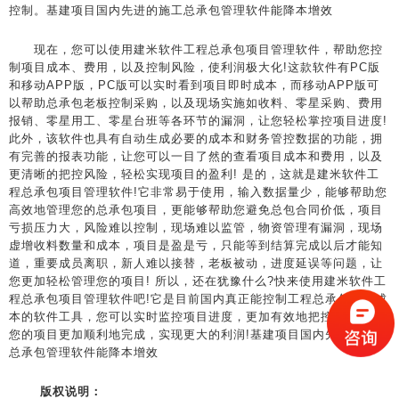
控制。基建项目国内先进的施工总承包管理软件能降本增效
现在，您可以使用建米软件工程总承包项目管理软件，帮助您控
制项目成本、费用，以及控制风险，使利润极大化!这款软件有PC版
和移动APP版，PC版可以实时看到项目即时成本，而移动APP版可
以帮助总承包老板控制采购，以及现场实施如收料、零星采购、费用
报销、零星用工、零星台班等各环节的漏洞，让您轻松掌控项目进度!
此外，该软件也具有自动生成必要的成本和财务管控数据的功能，拥
有完善的报表功能，让您可以一目了然的查看项目成本和费用，以及
更清晰的把控风险，轻松实现项目的盈利! 是的，这就是建米软件工
程总承包项目管理软件!它非常易于使用，输入数据量少，能够帮助您
高效地管理您的总承包项目，更能够帮助您避免总包合同价低，项目
亏损压力大，风险难以控制，现场难以监管，物资管理有漏洞，现场
虚增收料数量和成本，项目是盈是亏，只能等到结算完成以后才能知
道，重要成员离职，新人难以接替，老板被动，进度延误等问题，让
您更加轻松管理您的项目! 所以，还在犹豫什么?快来使用建米软件工
程总承包项目管理软件吧!它是目前国内真正能控制工程总承包项目成
本的软件工具，您可以实时监控项目进度，更加有效地把控成本，让
您的项目更加顺利地完成，实现更大的利润!基建项目国内先进的施工
总承包管理软件能降本增效
版权说明：