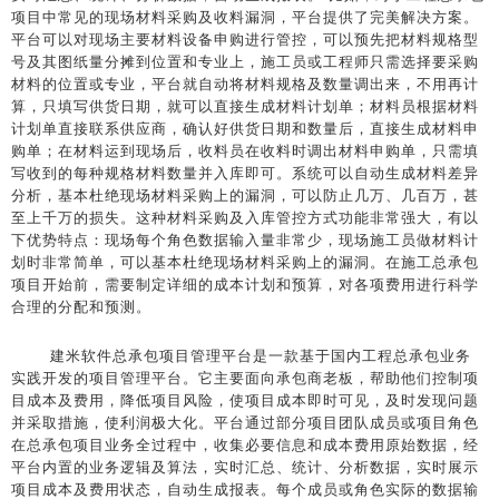
项目中常见的现场材料采购及收料漏洞，平台提供了完美解决方案。
平台可以对现场主要材料设备申购进行管控，可以预先把材料规格型
号及其图纸量分摊到位置和专业上，施工员或工程师只需选择要采购
材料的位置或专业，平台就自动将材料规格及数量调出来，不用再计
算，只填写供货日期，就可以直接生成材料计划单；材料员根据材料
计划单直接联系供应商，确认好供货日期和数量后，直接生成材料申
购单；在材料运到现场后，收料员在收料时调出材料申购单，只需填
写收到的每种规格材料数量并入库即可。系统可以自动生成材料差异
分析，基本杜绝现场材料采购上的漏洞，可以防止几万、几百万，甚
至上千万的损失。这种材料采购及入库管控方式功能非常强大，有以
下优势特点：现场每个角色数据输入量非常少，现场施工员做材料计
划时非常简单，可以基本杜绝现场材料采购上的漏洞。在施工总承包
项目开始前，需要制定详细的成本计划和预算，对各项费用进行科学
合理的分配和预测。
建米软件总承包项目管理平台是一款基于国内工程总承包业务
实践开发的项目管理平台。它主要面向承包商老板，帮助他们控制项
目成本及费用，降低项目风险，使项目成本即时可见，及时发现问题
并采取措施，使利润极大化。平台通过部分项目团队成员或项目角色
在总承包项目业务全过程中，收集必要信息和成本费用原始数据，经
平台内置的业务逻辑及算法，实时汇总、统计、分析数据，实时展示
项目成本及费用状态，自动生成报表。每个成员或角色实际的数据输