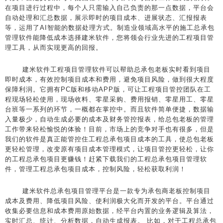
在项目进行过程中，每个人只需输入自己负责的那一点数据，平台会
自动处理和汇总数据，展示即时的项目成本、进展状态、汇报报表
等，运用了AI智能的数据处理方式。制造业领域高水平的施工总承包
管理软件能降低成本选择建米软件，您将领会行业先进的工程项目管
理工具，从而实现更高的回报。
建米软件工程项目管理软件可以帮助总承包老板实时看到项目
即时成本，有效控制项目成本和费用，避免项目风险，做到很大程度
保障利润。它拥有PC版和移动APP版，可让工程项目管控团队在工
程现场轻松使用，现场收料、零星采购、费用报销、零星用工、零星
台班等一系列的环节，一概都在掌控中。而且软件简单便捷，数据输
入量极少，自动生成必要的成本及财务管控报表，给总包老板的管理
工作带来轻松愉悦的体验！目前，市场上的竞争对手也有很多，但是
我们的软件是真正能管控住工程总承包项目成本的工具，使总包老板
更轻松管理，改变原有项目成本管理模式，让项目管控更轻松，让你
的工程总承包项目更赚钱！赶紧下载我们的工程总承包项目管理软
件，管理工程总承包项目成本，控制风险，轻松获取利润！
建米软件总承包项目管理平台是一款专为承包商老板控制项目
成本及费用、降低项目风险、使利润极大化而开发的平台。平台通过
收集必要信息和成本费用原始数据，经平台内置的业务逻辑及算法，
实时汇总、统计、分析数据，自动生成报表。 比如，对于工程总承包