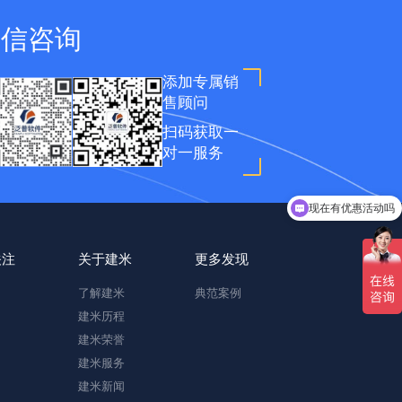
微信咨询
添加专属销
售顾问
扫码获取一
对一服务
现在有优惠活动吗
关注
关于建米
更多发现
了解建米
典范案例
建米历程
建米荣誉
建米服务
建米新闻