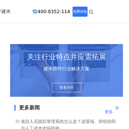
于建米
免费体验
星台班
关注行业特点并应需拓展
建米软件行业解决方案
查看详情
更多新闻
更多
项目人员跟踪管理系统怎么选？进退场、班组协同
与人工成本闭环指南