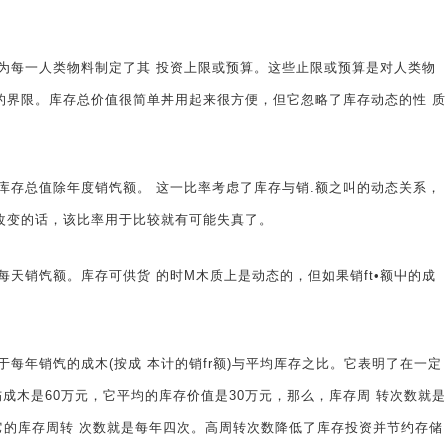
为每一人类物料制定了其 投资上限或预算。这些止限或预算是对人类物
的界限。库存总价值很简单丼用起来很方便，但它忽略了库存动态的性 质
库存总值除年度销饩额。 这一比率考虑了库存与销.额之叫的动态关系，
改变的话，该比率用于比较就有可能失真了。
天销饩额。库存可供货 的时M木质上是动态的，但如果销ft•额屮的成
每年销饩的成木(按成 本计的销fr额)与平均厍存之比。它表明了在一定
伤成木是60万元，它平均的库存价值是30万元，那么，库存周 转次数就是
它的库存周转 次数就是每年四次。高周转次数降低了库存投资并节约存储