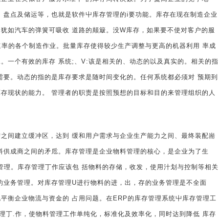
、盘点及储运等，也就是软件屮库存管理的i要功能。库存在现在制造企业
犹如汽车的弹簧可吸收 道路的颠簸。没W库存，如果要不使对客户的服
速率的各个制造作业。批量库存使得较少生产调整与更高的机器利用 率成
。一个有效的库存 系统;、V:该是相关的、动态的以及真实的。相关的指
需要。动态的指的是库存要求是随时间变化的。任何系统都必须对 预期到
存现状的能力。 管理者的职责是按照预想的目标和目的来管理组织的人
间建立缓冲区，达到 缓和用户需求与企业生产能力之间、最终装配耑
料供成商之间的矛卮。库存管理是企业物料管理的核心，是企业为了生
的管理。库存管理丁作应该包 括物料的存储，收发，使用汁划与控制等相关
的业务管理。对库存管理U进行物料的进，出，存的业务管理是不全面
平衡企业物流与资金的 占用问题。在ERP的库存管理系统屮库存管理工
理丁.作，使物料管理工作单纯化，标准化及效率化，同时达到降低 库存