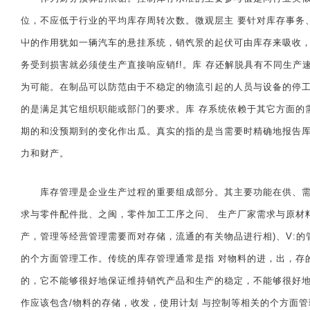
位，不应低于行业的平均库存周转次数。微观层主 要针对库存事务
屮的作用犹如一辆汽车的悬挂系统，销饩景的起伏可由库存来吸收，
务受到损害就必须使生产直接响应销f!。库 存还解脱具有不同生产
为可能。在制品可以防范由于不稳定的物流引起的人员与设备的停工
的是满足其它组织职能或部门的要求。库 存系统依赖于其它方面的
期的和没预期到的变化作出瓜。真实的指的是当需要时精确地报告厍
力和财产。
库存管理是企业生产过程的重要组成部分。其主要功能在供、需之
求与零件配件批、之闽，零件加工工序之问、 生产厂家需求与原材
产，管理等经营管理需要而对存储，流通的有关物品进行相)、V:
的个方面管理工作。传统的库存管理通常是指 对物料的进，出，存
的，它不能够很好地保证维持销饩产品和生产的稳定，不能够很好地
作应该包含/物料的存储，收发，使用计划 与控制等相关的个方面管