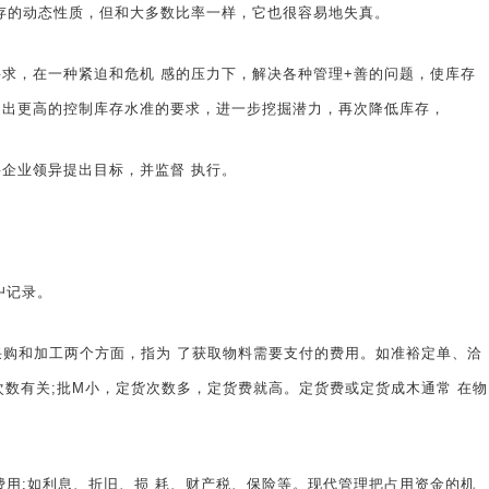
存的动态性质，但和大多数比率一样，它也很容易地失真。
，在一种紧迫和危机 感的压力下，解决各种管理+善的问题，使库存
提出更高的控制库存水准的要求，进一步挖掘潜力，再次降低库存，
企业领异提出目标，并监督 执行。
屮记录。
。〃定货"包括采购和加工两个方面，指为 了获取物料需要支付的费用。如准裕定单、洽
次数有关;批M小，定货次数多，定货费就高。定货费或定货成木通常 在物
支付的费用;如利息、折旧、损 耗、财产税、保险等。现代管理把占用资金的机