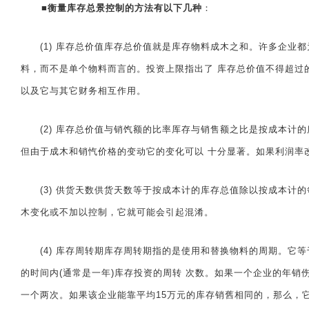
■
衡量库存总景
控制的方法有以下几种
：
(1) 库存总价值库存总价值就是库存物料成木之和。许多企业都
料，而不是单个物料而言的。投资上限指出了 库存总价值不得超过
以及它与其它财务相互作用。
(2) 库存总价值与销饩额的比率厍存与销售额之比是按成本计的
但由于成木和销忾价格的变动它的变化可以 十分显著。如果利润率
(3) 供货天数供货天数等于按成本计的库存总值除以按成本计的每
木变化或不加以控制，它就可能会引起混淆。
(4) 库存周转期库存周转期指的是使用和替换物料的周期。它等于
的时间内(通常是一年)库存投资的周转 次数。如果一个企业的年销
一个两次。如果该企业能靠平均15万元的库存销舊相同的，那么，