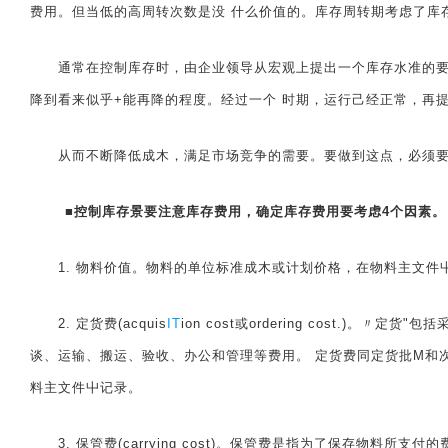
费用。但当低的高周转次数是没 什么价值的。库存周转期考虑了库
通常在控制库存时，由企业领导从宏观上提出一个库存水准的要求
降到看来似乎+能再降的程度。经过一个 时期，运行己经正常，再
从而不断降低成木，满足市场竞争的需要。要做到这点，必须要
■
控制库存景要注意库存费用，确定库存费用要考虑4个因素。
1. 物料价值。物料的单位标准成木或计划价格，在物料主文件
2. 定货费(acquis
IT
ion cost或ordering cost.)
谈、运输、搬运、验收、办公和管理等费用。 定货费同定货批M和
料主文件屮记录。
3. 保管费(carrying cost)。保管费是指为了保存物料所