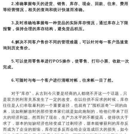
2.准确掌握每天的进货、销售、库存、现金、回款、往来、费用
等经营情况，相关的查询和统计快速而准确。
3.及时准确地掌握每一种货品的实际库存情况，通过库存上下限
报警，保持合理的库存结构，避免货品积压。
4.解决不同客户售价不同的管理难题，可以针对每一客户迅速查
询到历史售价。
5.可以使用零售单进行POS操作，使零售、打印小票、收款一次
完成。
6.可随时与每一个客户进行清晰对帐，往来帐一目了然。
对于“库存”，从古到今只要是经商的人都绕不开这一个话题，只
是双方的利害关系发生了一定的改变。在以往供不应求的时候，库存
往往是人们牟取暴利的一个重要途径，也就有了“囤积居奇”一词的由
来，比如刚解放时的那些资本家们就是如此炮制的，给他们带来了巨
大的经济利益。然而到了现在，生产力水平的不断提高，使得供大于
求了，塬本的短缺经济也转变成了过剩经济，塬本能够获利的库存反
而成为了企业的烦恼，库存过多反而会给企业造成巨大的损失，如今