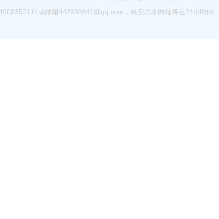
52114或邮箱442699841@qq.com，核实后本网站将在24小时内