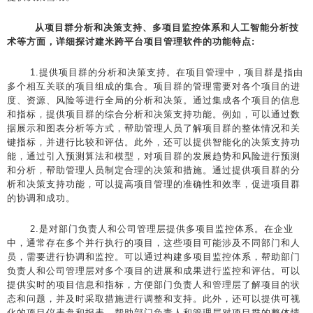
从项目群分析和决策支持、多项目监控体系和人工智能分析技
术等方面，详细探讨建米跨平台项目管理软件的功能特点:
1.提供项目群的分析和决策支持。在项目管理中，项目群是指由
多个相互关联的项目组成的集合。项目群的管理需要对各个项目的进
度、资源、风险等进行全局的分析和决策。通过集成各个项目的信息
和指标，提供项目群的综合分析和决策支持功能。例如，可以通过数
据展示和图表分析等方式，帮助管理人员了解项目群的整体情况和关
键指标，并进行比较和评估。此外，还可以提供智能化的决策支持功
能，通过引入预测算法和模型，对项目群的发展趋势和风险进行预测
和分析，帮助管理人员制定合理的决策和措施。通过提供项目群的分
析和决策支持功能，可以提高项目管理的准确性和效率，促进项目群
的协调和成功。
2.是对部门负责人和公司管理层提供多项目监控体系。在企业
中，通常存在多个并行执行的项目，这些项目可能涉及不同部门和人
员，需要进行协调和监控。可以通过构建多项目监控体系，帮助部门
负责人和公司管理层对多个项目的进展和成果进行监控和评估。可以
提供实时的项目信息和指标，方便部门负责人和管理层了解项目的状
态和问题，并及时采取措施进行调整和支持。此外，还可以提供可视
化的项目仪表盘和报表，帮助部门负责人和管理层对项目群的整体情