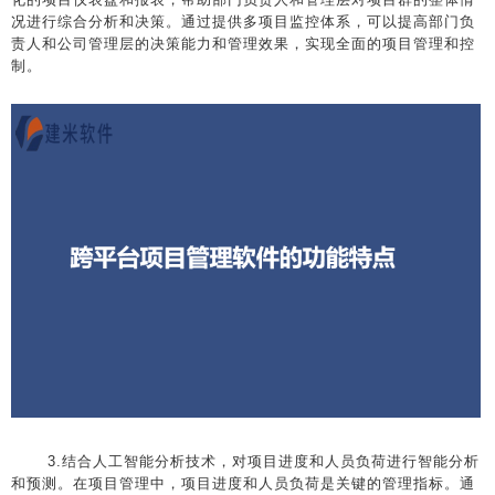
况进行综合分析和决策。通过提供多项目监控体系，可以提高部门负
责人和公司管理层的决策能力和管理效果，实现全面的项目管理和控
制。
3.结合人工智能分析技术，对项目进度和人员负荷进行智能分析
和预测。在项目管理中，项目进度和人员负荷是关键的管理指标。通