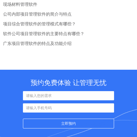
现场材料管理软件
公司内部项目管理软件的简介与特点
项目综合管理软件的管理模式有哪些？
软件公司项目管理软件的主要特点有哪些？
广东项目管理软件的特点及功能介绍
预约免费体验 让管理无忧