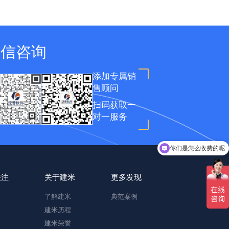
微信咨询
添加专属销
售顾问
扫码获取一
对一服务
你们是怎么收费的呢
现在有优惠活动吗
关注
关于建米
更多发现
了解建米
典范案例
建米历程
建米荣誉