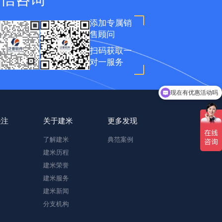
添加专属销
售顾问
扫码获取一
对一服务
现在有优惠活动吗
关注
关于建米
更多发现
了解建米
典范案例
建米历程
建米荣誉
建米服务
建米新闻
分支机构