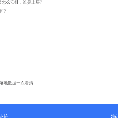
级怎么安排，谁是上层?
何?
落地数据一次看清
无忧