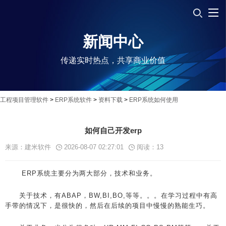
新闻中心
传递实时热点，共享商业价值
工程项目管理软件
>
ERP系统软件
>
资料下载
>
ERP系统如何使用
如何自己开发erp
来源：建米软件
2026-08-07 02:27:01
阅读：
13
ERP系统主要分为两大部分，技术和业务。
关于技术，有ABAP，BW,BI,BO,等等。。。在学习过程中有高
手带的情况下，是很快的，然后在后续的项目中慢慢的熟能生巧。