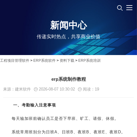
新闻中心
传递实时热点，共享商业价值
工程项目管理软件
>
ERP系统软件
>
资料下载
>
ERP系统培训
erp系统制作教程
来源：建米软件
2026-08-07 10:30:02
阅读：
19
一、考勤输入注意事项
每天输加班前确认员工是否下早班、旷工、请假、休假。
系统常用班别分为日班A、日班B、夜班B、夜班E、夜班D。