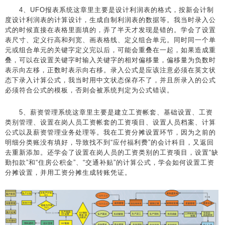
4、UFO报表系统这章里主要是设计利润表的格式，按新会计制
度设计利润表的计算设计，生成自制利润表的数据等。我当时录入公
式的时候直接在表格里面填的，弄了半天才发现是错的。学会了设置
表尺寸、定义行高和列宽、画表格线、定义组合单元。同时同一个单
元或组合单元的关键字定义完以后，可能会重叠在一起，如果造成重
叠，可以在设置关键字时输入关键字的相对偏移量，偏移量为负数时
表示向左移，正数时表示向右移。录入公式是应该注意必须在英文状
态下录入计算公式，我当时用中文状态保存不了，并且所录入的公式
必须符合公式的模板，否则会被系统判定为公式错误。
5、薪资管理系统这章里主要是建立工资帐套、基础设置、工资
类别管理、设置在岗人员工资帐套的工资项目、设置人员档案、计算
公式以及薪资管理业务处理等。我在工资分摊设置环节，因为之前的
明细分类账没有填好，导致找不到“应付福利费”的会计科目，又返回
去重新添加。还学会了设置在岗人员的工资类别的工资项目，设置“缺
勤扣款”和“住房公积金”、“交通补贴”的计算公式，学会如何设置工资
分摊设置，并用工资分摊生成转账凭证。