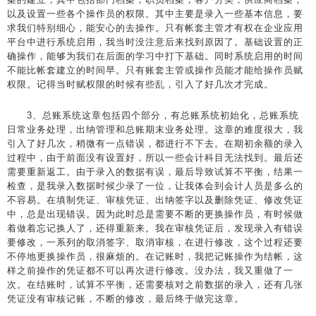
以及设置一些各个操作员的权限。其中主要是录入一些基本信息，要
求我们特别细心，能安心的去操作。只有帐套主管才有权在企业应用
平台中进行系统启用，我当时没注意后来找到原因了。基础设置的正
确操作，能够为我们在后面的学习中打下基础。同时系统启用的时间
不能比帐套建立的时间早。只有账套主管或操作员能才能给操作员赋
权限。记得当时赋权限的时候有些乱，引入了好几次才完成。
3、总账系统这章包括四个部分，有总账系统初始化，总账系统
日常业务处理，出纳管理和总账期末业务处理。这章的难度很大，我
引入了好几次，稍微有一点错误，都进行不下去。在期初余额的录入
过程中，由于前面没有设置好，所以一些会计科目无法找到。最后还
需要重新返工。由于录入的数据有误，最后导致试算不平衡，结果一
检查，是我录入数据时候少录了一位，让我体会到会计人员是多么的
不容易。在填制凭证、审核凭证、出纳签字以及删除凭证、修改凭证
中，总是出现错误。因为此时总是需要不断的更换操作员，有时候做
着做着忘记换人了，还得重新来。我在审核凭证后，发现录入有错误
要修改，一系列的取消签字、取消审核，在进行修改，这个过程还要
不停地更换操作员，很麻烦的。在记账时，我把记账操作为结帐，这
样之前操作的凭证都不可以再次进行修改。没办法，我又重做了一
次。在结账时，试算不平衡，还需要核对之前数据的录入，还有几张
凭证没有审核记账，不断的修改，最后终于做完这章。