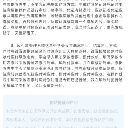
在票据管理中，不要忘记先增加结算方式。生成结算的记账凭证时要
注意更换操作员进行审核，签字等。凭证有错误时，应该记着凭证应
该从哪里产生到哪里删除，若错误应该到其他处理中点击取消操作在
选择类型。再转账处理时，应该认真核对每一个选项内容，避免错
误。在制单的时候应该记着改凭证类别，我当时忘记点了，做完发现
错了，又重新返工。
8、应付款管理系统这章中学会设置基本科目、结算科目方式、
同时在设置逾期账龄区间时注意起止天数的选择。设置报警级别时应
该对应好级别名称。学会录入期初采购发票，预付款单，填写采购专
用发票和采购普通发票并制单。填制付款单，并在审核后制单。票据
管理中学会了填制商业承兑汇票并结算，并在审核付款单后制单。应
注意转账处理包括应付冲应付，预付冲应付，应付冲应收。在操作过
程中填写采购发票时应特别注意是专用还是普通。我在填制时把普通
的填成了专用的，又回头重新开始。
网站提醒和声明
本文内容来自自互联网公开信息或用户自发贡献，该文观点仅代
表作者本人，版权归原作者所有。本站仅提供信息存储空间服