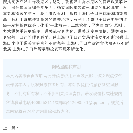
院批复设立洋山保税港区，这对于改善洋山深水港区的口岸政策软环
境，提升其国际综合竞争力，确立国际集装箱枢纽港的地位具有十分
重要和深远的意义。我们将以有利于形成上海电子口岸优势和功能提
高，有利于形成便捷高效的通关环境，有利于形成电子口岸监管协调
统一发挥整体优势，体现“一线放开，二线管住，区内自由”为原则，
力求通关手续更简便、通关流程更优化、通关速度更快捷、通关服务
更完善、口岸管理更科学。使上海电子口岸贸易物流功能不断增强;上
海口岸电子通关查验功能不断完善;上海电子口岸货运货代服务业不断
发展;上海电子口岸贸易和投资环境不断优化。
网站提醒和声明
本文内容来自自互联网公开信息或用户自发贡献，该文观点仅代
表作者本人，版权归原作者所有。本站仅提供信息存储空间服
务，不拥有所有权，不承担相关法律责任。若发现侵权或违规内
容请联系电话4008352114或邮箱442699841@qq.com，核实后
本网站将在24小时内删除侵权内容。
上一篇：