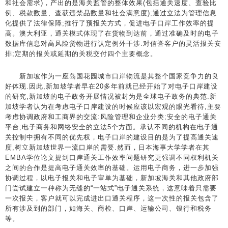
和社会需求)，产出的是海关监管的整体效果(包括通关速度、查验比
例、税款数量、查获违禁品数量和社会满意度);通过立法为管理信息
化提供了法律保障;推行了预报关方式，促进电子口岸工作效率的提
高。澳大利亚，通关模式体现了在货物到达前，通过准确及时的电子
数据库信息对高风险货物进行认定例外干涉.对信誉客户的灵活报关安
排;定期的报关或延期的关税交付四个主要概念。
新加坡作为一座岛国花园城市口岸物流是其整个国家竞争力的良
好体现.因此,新加坡学者早在20多年前就已经开始了对电子口岸建设
的研究,新加坡的电子政务开展情况被封为是全球电子政务的典范.新
加坡学者认为在考虑电子口岸建设的时候应该以宏观的眼光看待,主要
考虑协调政府和工商界的交流:风险管理和企业分类;安全的电子通关
平台;电子商务和网络安全的立法5个方面。承认不同的机构在电子通
关控制中拥有不同的优先权，电子口岸的建设目的是为了提高通关速
度,树立新加坡世界一流口岸的需要.然而，日本海事大学学者在其
EMBA学位论文提到口岸通关工作效率问题研究更强调不同权利机关
之间的合作是提高电子通关效率的基础。运用电子商务，进一步加强
协调过程，以电子报关和电子审单为基础，新加坡海关和其他政府部
门尝试建立一种称为无缝的“一站式”电子通关系统，这意味着只需要
一次报关，客户就可以完成进出口通关程序，这一次性的报关包含了
所有涉及到的部门，如海关、商检、口岸、运输公司、银行和税务
等。