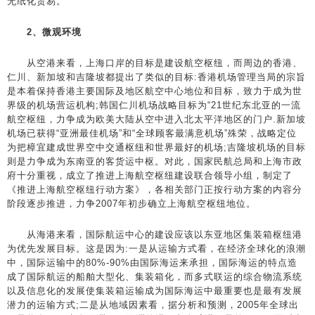
无纸化贸易。
2、微观环境
从空港来看，上海口岸的目标是建设航空枢纽，而周边的香港、
仁川、新加坡和吉隆坡都提出了类似的目标:香港机场管理当局的宗旨
是本着保持香港主要国际及地区航空中心地位和目标，致力于成为世
界级的机场营运机构;韩国仁川机场战略目标为“21世纪东北亚的一流
航空枢纽，力争成为欧美大陆从空中进入北太平洋地区的门户.新加坡
机场已获得“亚洲最佳机场”和“全球顾客最满意机场”殊荣，战略定位
为把樟宜建成世界空中交通枢纽和世界最好的机场;吉隆坡机场的目标
则是力争成为东南亚的客货运中枢。对此，国家民航总局和上海市政
府十分重视，成立了推进上海航空枢纽建设联合领导小组，制定了
《推进上海航空枢纽行动方案》，各相关部门正按行动方案的内容分
阶段逐步推进，力争2007年初步确立上海航空枢纽地位。
从海港来看，国际航运中心的建设应该以东亚地区集装箱枢纽港
为优先发展目标。这是因为:一是从运输方式看，在经济全球化的浪潮
中，国际运输中的80%-90%由国际海运来承担，国际海运的特点造
成了国际航运的船舶大型化、集装箱化，而多式联运的综合物流系统
以及信息化的发展使集装箱运输成为国际海运中最重要也是最有发展
潜力的运输方式;二是从地域因素看，据分析和预测，2005年全球出