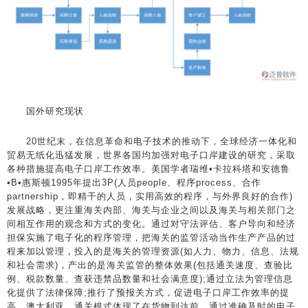
国外研究现状
20世纪末，在信息革命和电子技术的推动下，全球经济一体化和
贸易无纸化迅猛发展，世界各国均加强对电子口岸建设的研究，采取
各种措施提高电子口岸工作效率。美国学者瑞维•卡拉科塔和安德鲁
•B•惠斯顿1995年提出3P(人员people、程序process、合作
partnership，即精干的人员，实用高效的程序，与外界良好的合作)
发展战略，更注重海关内部、海关与企业之间以及海关与相关部门之
间相互作用的观念和方式的变化。通过对守法评估、客户导向和经济
担保实施了电子化的程序管理，把海关的监管活动当作生产产品的过
程来加以管理，投入的是海关的管理资源(如人力、物力、信息、法规
和社会需求)，产出的是海关监管的整体效果(包括通关速度、查验比
例、税款数量、查获违禁品数量和社会满意度);通过立法为管理信息
化提供了法律保障;推行了预报关方式，促进电子口岸工作效率的提
高。澳大利亚，通关模式体现了在货物到达前，通过准确及时的电子