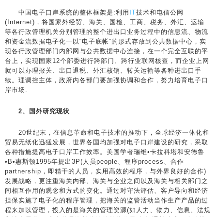
中国电子口岸系统的整体框架是:利用
IT
技术和电信公网
(Internet)，将国家外经贸、海关、国检、工商、税务、外汇、运输
等各行政管理机关分别管理的整个进出口业务过程中的信息流、物流
和资金流数据电子化—以“电子底帐”的形式存放到公共数据中心，实
现各行政管理部门内部网与公共数据中心连接，在一个完全互联的平
台上，实现国家12个部委进行跨部门、跨行业联网核查，而企业上网
就可以办理报关、出口退税、外汇核销、转关运输等各种进出口手
续。理调控主体，政府内各部门要加强协调和合作，努力培育电子口
岸市场.
2、国外研究现状
20世纪末，在信息革命和电子技术的推动下，全球经济一体化和
贸易无纸化迅猛发展，世界各国均加强对电子口岸建设的研究，采取
各种措施提高电子口岸工作效率。美国学者瑞维•卡拉科塔和安德鲁
•B•惠斯顿1995年提出3P(人员people、程序process、合作
partnership，即精干的人员，实用高效的程序，与外界良好的合作)
发展战略，更注重海关内部、海关与企业之间以及海关与相关部门之
间相互作用的观念和方式的变化。通过对守法评估、客户导向和经济
担保实施了电子化的程序管理，把海关的监管活动当作生产产品的过
程来加以管理，投入的是海关的管理资源(如人力、物力、信息、法规