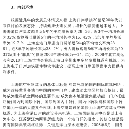
3、内部环境
根据近几年的发展总体情况来看,上海口岸承接20世纪90年代以
来良好的发展态势，持续健康快速发展，增长的幅度也越来越大。上
海海港口岸集装箱量近5年的平均增长率为28. 36，近3年平均增长率
为32%;货物吞吐量近5年的平均增长率为15. 42%，近3年平均增长
率为19.7 % .上海空港口岸进出口货邮近5年的平均增长率为28.
61，近3年平均增长率为38. 2%，出入境旅客近5年平均增长率为20.
31%(由于“非典”的影响2003年增长率为一14. 21) . 2008年北京奥运
会和2010年上海世博会将给上海口岸带来更多的发展机遇和挑战，为
上海电子口岸加快硬件和软件建设，提高上海口岸国际竞争力提供有
利条件。
上海航空枢纽建设的总体目标是:构建完善的国内国际航线网络，
成为连接世界各地与中国的空中门户，建成亚太地区的核心枢纽，最
终成为世界航空网络的重要节点;成为集本地运量集散功能、门户枢纽
功能(国内到国际中转、国际到国内中转)、国内中转功能和国际中转
功能为一体的大型复合枢纽;上海空港建设的加快为上海空港建设带来
机遇. 为上海空港口岸的建设带来机遇。上海国际航运中心是以上海
为中心、江苏浙江为两翼所组成的一个港口群的概念，其核心就是要
拥有国际集装箱枢纽港，关键是洋山深水港建设。2005年6月，国务