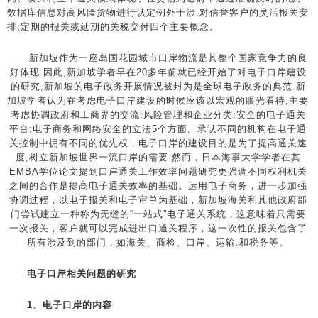
数据库信息对高风险货物进行认定例外干涉.对信誉客户的灵活报关安
排;定期的报关或延期的关税交付四个主要概念。
新加坡作为一座岛国花园城市口岸物流是其整个国家竞争力的良
好体现.因此,新加坡学者早在20多年前就已经开始了对电子口岸建设
的研究,新加坡的电子政务开展情况被封为是全球电子政务的典范.新
加坡学者认为在考虑电子口岸建设的时候应该以宏观的眼光看待,主要
考虑协调政府和工商界的交流:风险管理和企业分类;安全的电子通关
平台;电子商务和网络安全的立法5个方面。承认不同的机构在电子通
关控制中拥有不同的优先权，电子口岸的建设目的是为了提高通关速
度,树立新加坡世界一流口岸的需要.然而，日本海事大学学者在其
EMBA学位论文提到口岸通关工作效率问题研究更强调不同权利机关
之间的合作是提高电子通关效率的基础。运用电子商务，进一步加强
协调过程，以电子报关和电子审单为基础，新加坡海关和其他政府部
门尝试建立一种称为无缝的“一站式”电子通关系统，这意味着只需要
一次报关，客户就可以完成进出口通关程序，这一次性的报关包含了
所有涉及到的部门，如海关、商检、口岸、运输.和税务等。
电子口岸相关问题的研究
1、电子口岸的内容