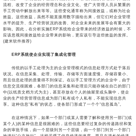
流程、改变了企业的经营理念和企业文化、使广大管理人员从繁重的
手工劳动中解放出来等等。这些变化通常称为间接效益，或称为社会
效益。这些效益，虽然不能直接用数字描绘出来，但它们对企业管理
水平的提升、生产经营状况的改善、对企业未来的发展等会有重大的
影响。因此，在分析实施ERP系统给企业带来的经济效益的时侯，不
应该忽视间接效益给企业带来的影响，更应该引导这些效益的发挥。
(建米软件推荐)
ERP系统使企业实现了集成化管理
传统的以手工处理为主的企业管理模式的信息处理方式处于落后
状况。在信息采集、处理、传输、存储等方面速度慢、存储容量小、
而且信息处理的质量得不到保证。在以手工管理方式的企业中，由于
信息交流很困难，各部门的信息采集和处理后只能存储在自己的部门
中(以纸质文档方式为主)，甚至存放在个人的抽屉里或头脑中，使企
业的生产经营管理信息成为部门私有或个人私有，不能实现信息共
享。这种信息“私有”的状态，使各部门形成了一个个“信息孤岛”。
在这种情况下，如果一个部门或某人需要了解和使用另一部门(或
某个人)的某种信息是很困难的，这些信息要经过复杂的传递路径和复
杂的审批手续，由一个层级到另一个层级，由一个部门到另一个部门
地进行“公文旅行”，这样迟缓了信息传递的速度，而且在漫长的传递