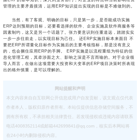
管理的主要矛盾摸清，运用ERP知识提出实现的目标是不难做到的。
当然，有了客观、明确的目标，只是第一步，是否能成功实施
ERP达到预期的目标，还要看选择的软件、企业实施及软件商服务等
因素制约，这又是另一个话题了。张力要意识到任重道远，踏踏实实
一步一步往前走，以实现目标为己任。 还ERP实施目标本来面目 不
要把ERP所谓量化目标作为实施后的主要考核指标，那是没有意义
的，也会捆住应用ERP的手脚。 ERP实施是以流程重组为特征的信
息化管理工程，其牵涉面之大、影响之深是不言而喻的。对于企业领
导人而言，在做出这项需要大投资和大变革的ERP项目决策时所表现
出的格外慎重，是可以理解的。
网站提醒和声明
本文内容来自自互联网公开信息或用户自发贡献，该文观点仅代表
作者本人，版权归原作者所有。本站仅提供信息存储空间服务，不
拥有所有权，不承担相关法律责任。若发现侵权或违规内容请联系
电话4008352114或邮箱442699841@qq.com，核实后本网站将
在24小时内删除侵权内容。