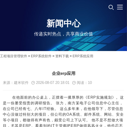
新闻中心
传递实时热点，共享商业价值
工程项目管理软件
>
ERP系统软件
>
资料下载
>
ERP系统应用
企业erp应用
来源：建米软件
2026-08-07 20:18:01
阅读：
10
在他面前的办公桌上，正摆着一撂厚厚的《ERP实施规划》。这
是一份屡受指责的调研报告。 张力，南方某电子公司信息中心主任，
在公司已经有七、八年IT经验。 这么多年来，在他领导下，尽管信息
中心没做过特别大的项目，但公司的OA系统、邮件系统、网站、安全
等小项目，都做得有声有色，颇受公司上下认可。 他不是不想做大项
目，尤其是ERP。看着别的IT主管都把ERP做得风风火火，他也忍不