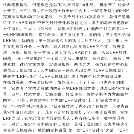
住向老板提过，但老板总是以“时机未成熟”而拒绝。 机会来了 机会终
于来了。三个月前，在一次电子行业研讨会上，一家竞争对手的ERP
实施深深地触动了公司老板。 当竞争对手作为演讲嘉宾，激情洋溢地
讲述了ERP实施所带来的种种变化和效益之后，张力的老板再也按耐
不住激动。当天，回到公司，就把张力叫去，让他两个月之内拿出一
份ERP调研报告。 接到命令，张力喜忧参半。喜的是，终于有机会做
ERP项目;忧的是，第一次做这么大的项目，压力很大。 接下来，张
力立刻布置任务，一方面，派人联络已经实施ERP的企业，前去参
观、考察、取经;另一方面，派人接洽ERP软件厂商，洽谈ERP软件
问题。 马不停蹄地跑了一个多月之后，事情终于有点眉目。随后，整
理素材、讨论实施方案、写调研报告，两周之内，张力和信息中心其
他员工，加班加点，合力编写完一份厚达28页的《ERP实施规划》。
缺失的“ERP目标” 《ERP实施规划》终于在两个月之内如期出炉。
在张力看来，这份调研报告，虽然算不上十全十美，但也差不到哪
里，它参考了业内比较成功的企业的ERP规划方案，涉及ERP实施背
景、目的、技术方案、实施步骤、预算评估、效益分析等方方面面的
内容。 但是，在首次举行的内部“ERP研讨会”上，听完张力的汇
报，“一把手”就严厉表示：“我不懂技术，也不想了解技术，只要告诉
我它能做什么就行了。几百万元的投资规划，至少要让我看到，实施
ERP之后，它能让资金周转缩短几天，库存降低多少，效率提升多
少，对此，要定个清晰的目标，否则，最后，我们拿什么去考核这个
项目的实施效果?” 尴尬的目标设置 第一次“ERP研讨会”之后，“ERP