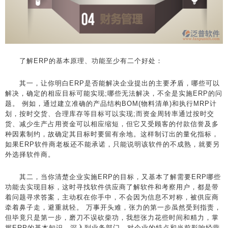
了解ERP的基本原理、功能至少有二个好处：
其一，让你明白ERP是否能解决企业提出的主要矛盾，哪些可以
解决，确定的相应目标可能实现;哪些无法解决，不全是实施ERP的问
题。 例如，通过建立准确的产品结构BOM(物料清单)和执行MRP计
划，按时交货、合理库存等目标可以实现;而资金周转率通过按时交
货、减少生产占用资金可以相应缩短，但它又受顾客的付款信誉及多
种因素制约，故确定其目标时要留有余地。这样制订出的量化指标，
如果ERP软件商老板还不能承诺，只能说明该软件的不成熟，就要另
外选择软件商。
其二，当你清楚企业实施ERP的目标，又基本了解需要ERP哪些
功能去实现目标，这时寻找软件供应商了解软件和考察用户，都是带
着问题寻求答案，主动权在你手中，不会因为信息不对称，被供应商
牵着鼻子走，避重就轻。 万事开头难，张力的第一步虽然受到指责，
但毕竟只是第一步，磨刀不误砍柴功，我想张力花些时间和精力，掌
握ERP的基本知识，深入到业务部门，对企业的特点和当前影响经营