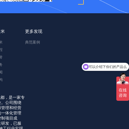
建米
更多发现
米
典范案例
程
誉
务
可以介绍下你们的产品么
闻
构
成都，是一家专
业。公司围绕
源管理和经营
的一体化管理
控制项目成
主研发，已服
力施工行业实现