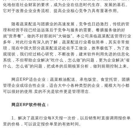
化地创造社会财富的要求，成为企业在信息时代生存、发展的基石。
它对于改善企业业务流程、提高企业核心竞争力具有显著作用。
随着蔬菜配送与团膳业的高速发展，竞争也日趋激烈，传统的管
理和经营手段已经远远落后于竞争与服务的需要。餐膳服务做的好
就“营养餐”，做的不好那就叫“大锅饭”。本公司亲临蔬菜配送管理行业
多年，对此行业有深入的了解，蔬菜配送行业看似简单，其实非常烦
琐，现在中国大部分蔬菜配送还处在手工做业，效率极低下，为了改
观现状，我们经过精心研究，不断改善，建米软件利用先进的信息化
系统，不但帮助企业解决“吃什么，怎么做”的问题，更为企业解决“省
什么、怎么省”的问题，把成本的后期核算分析，做到前期控制上来。
网店ERP适合企业：蔬菜粮油配送、承包饭堂、食堂托管、团膳
管理企业或综合性企业，适合大中小各种类型的企业，规模大与小都
可以很好的使用.卖的不光是软件更是管理理念.
网店ERP软件特点：
1、解决了蔬菜行业每X天报一次价，以后销售时直接调用报价单
里的价格，可以设定报价单里的有效时间。