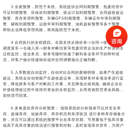
3.全面预警，防范于未然。系统提供合同到期预警、危废经营许
可证到期预警、应收款到期预警、收运计划到期预警、合同超收超运
预警、库存呆滞料预警、车辆GPS到期预警、车辆证件年审到期预
警、罐检到期预警、运政年审到期预警、油耗超标预警等多个预警，
帮助企业降低管理风险，将风险防范于未然。
4.合同执行的全程跟踪。全面支持从报价单->合同->收运计划->
调度派车->仓储入库->财务对帐结算等危废经营企业的生产经营的全
过程监控，使业务员、财务等随时快速了解到各业务环节的即时状
况，对客户做出快速响应或对合同调整做出正确判断。
5.入库数据自动监控，自动对比合同的废物明细，如果产生超收
超运，系统会自动智能产生超收超运单，实现财务对各项业务进行监
管，降低财务与客户对帐的工作量，并且降低出错风险, 确保企业在
价值链增值过程中保持对资金的全程监控，从而有效防范资金风险，
加快货币回笼。
6.多角度的库存分析预警： 借助系统的分析报表可以对安全库
存、超储库存、短缺库存、库存积压和呆滞状况 进行各种库存储备分
析，并且可以通过系统的预警平台在库存存期、可用量低于低库存量
或高于高库存量的情况进行预警和控制，及时发现库存异常，为用户