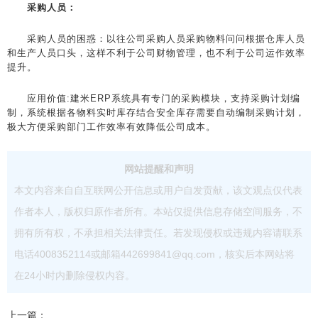
采购人员：
采购人员的困惑：以往公司采购人员采购物料问问根据仓库人员
和生产人员口头，这样不利于公司财物管理，也不利于公司运作效率
提升。
应用价值:建米ERP系统具有专门的采购模块，支持采购计划编
制，系统根据各物料实时库存结合安全库存需要自动编制采购计划，
极大方便采购部门工作效率有效降低公司成本。
网站提醒和声明
本文内容来自自互联网公开信息或用户自发贡献，该文观点仅代表
作者本人，版权归原作者所有。本站仅提供信息存储空间服务，不
拥有所有权，不承担相关法律责任。若发现侵权或违规内容请联系
电话4008352114或邮箱442699841@qq.com，核实后本网站将
在24小时内删除侵权内容。
上一篇：