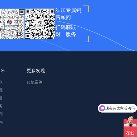
添加专属销
售顾问
扫码获取一
对一服务
建米
更多发现
米
典范案例
程
誉
务
现在有优惠活动吗
闻
构