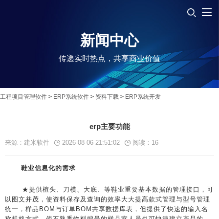
新闻中心
传递实时热点，共享商业价值
工程项目管理软件
>
ERP系统软件
>
资料下载
>
ERP系统开发
erp主要功能
来源：建米软件
2026-08-06 21:51:02
阅读：
16
鞋业信息化的需求
★提供楦头、刀模、大底、等鞋业重要基本数据的管理接口，可
以图文并茂，使资料保存及查询的效率大大提高款式管理与型号管理
统一，样品BOM与订单BOM共享数据库表，但提供了快速的输入名
称规格方式，使不熟悉物料编号的样品室人员也可快速建立产品的