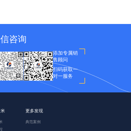
微信咨询
添加专属销
售顾问
扫码获取一
对一服务
建米
更多发现
米
典范案例
程