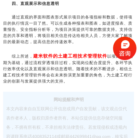
四、直观展示和信息透明
通过直观的界面和图表形式展示项目的各项指标和数据，使得项
目的执行情况一目了然。可以生成各种报表和图表，如进度报表、质
量报告、安全指标分析等，为项目决策提供可靠的数据支持。支持信
息的共享和透明，将项目相关信息传达给相关人员，方便大家了解项
目的最新动态，提高信息的传递效率。
建米软件的土建工程技术管理软件
综上所述，
以项目生命周
期为基础，通过流程穿透项目过程，实现岗位配合度提升、各环节执
行效率优化以及直观展示和信息透明。随着技术的不断进步，相信土
建工程技术管理软件将会在未来扮演更加重要的角色，为土建工程行
业的创新与发展提供强大的支持。
网站提醒和声明
本文内容来自自互联网公开信息或用户自发贡献，该文观点仅代
表作者本人，版权归原作者所有。本站仅提供信息存储空间服
务，不拥有所有权，不承担相关法律责任。若发现侵权或违规内
容请联系电话4008352114或邮箱442699841@qq.com，核实后