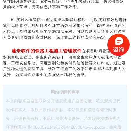
软件的功能和界面。能够与财务、OA等系统进行打通，实现项目数
据的线上互通，提高信息共享和工作效率。
6. 实时风险管控：通过集成风险管理模块，可以实时有效地进行
项目风险管控。对项目各个环节的数据采集和分析，能够识别潜在的
风险点，及时采取相应的措施加以应对。可以帮助项目负责人和管理
人员更好地预防和应对风险，保证施工过程的安全和稳定。
建米软件的铁路工程施工管理软件
在项目时间管理方面具有
多项目联合管理、多业务高效协作、项目全生命周期可视化闭环管
理、工程安全掌控、高度定制化和实时风险管控等突出特点。通过运
用这种先进的管理工具，铁路工程施工的效率和质量都将得到极大的
提升，为我国铁路事业的发展做出积极的贡献。
网站提醒和声明
本文内容来自自互联网公开信息或用户自发贡献，该文观点仅代
表作者本人，版权归原作者所有。本站仅提供信息存储空间服
务，不拥有所有权，不承担相关法律责任。若发现侵权或违规内
容请联系电话4008352114或邮箱442699841@qq.com，核实后