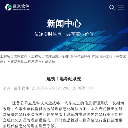
新闻中心
传递实时热点，共享商业价值
工程项目管理软件
>
工程项目管理系统
>
ERP 管理信息软件 在线演示体验（免费试
用）
>
建筑基础工程系统
>
产品介绍
建筑工地考勤系统
来源：建米软件
2026-08-05 12:12:01
阅读：
40
泛普公司立足科技兴业战略，依靠先进的信息管理系统，长期为
政府，企事业单位提供高效管理信息化解决方案，本次专门推出的针
对解决建筑行业员管理问题的平安卡系统方案是国内建筑行业全新树
立现代化人员管理的重要志，同时也是推进与提高建筑行业日益发展
的现代信息化管理的重要手段。