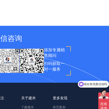
微信咨询
添加专属销
售顾问
扫码获取一
对一服务
现在有优惠活动吗
关注
关于建米
更多发现
了解建米
典范案例