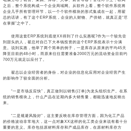
之后，整个系统构成一个企业局域网。从软件上看，整个软件系统将
企业几乎所有管理环节，以一个个软件模块的形式集成在一起，用翟
总的话讲，有了这个ERP系统，企业的人财物、产供销，就真正是“尽
在掌握”之中了。
使用这套ERP系统到底使XX得到了什么实惠呢?作为一个较先尝
到甜头的人，翟总对自己下大本钱投资的这个ERP系统表示十分满
意。说到实惠，他举了两个简单的例子，一是库存从原来的平均45天
降至目前的48小时，而原来往往需要准备2000万元的流动资金目前约
700万元就足以应付了。
翟总以企业经营者的身份，对企业的信息化应用对企业经营产生
的影响作了较全面的分析。
“一是市场反应快”，真正做到以销售(订单)为龙头组织生产。在系
统的销售模块上，什么产品在近期内多大销售量，都能迅速地反映出
来。
“二是规避风险好”，这主要反映在库存管理方面，因为化工产品
的价格波动非常地大，这一点对象XX这样的化工类企业来说有着十分
重要的意义。库存包括原材料库存和产成品库存，在原材料库存方