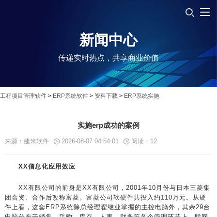
新闻中心
传递实时热点，共享商业价值
工程项目管理软件
>
ERP系统软件
>
资料下载
>
ERP系统实施
实施erp成功的案例
来源：建米软件
2026-08-07 04:54:01
阅读：
12
XX信息化应用效应
XX有限公司的前身是XX有限公司，2001年10月份与日本三菱集
团合资、合作后改称富菱。富菱公司软硬件共投入约110万元。从硬
件上看，这套ERP系统除总经理翟继业掌握的主控电脑外，其余29台
电脑分布于销售、采购、库存、人事、财务等各个管理环节上，联网