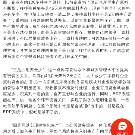
面，企业有约100多种生产原料，以前企业为了保证仓库里生产原料
不断货，往往每种要备足45天左右的原料库存，现在仓库里什么原料
还有多少，在电脑上反映得一清二楚，哪种原料少得不足2天的生产需
要了，采购部门可以随时加以补充。以前大量积聚原料库存，由于原
料价格的波动，每年都有约30-40万元的资金浪费。翟继业说，但也
不是库存越少越好，而是应该掌握弹性库存，根据自己的预测，原料
看涨时，可以尽量多准备库存，，原料看跌时，可以相应保持一个较
小的库存。而这一切都只是众所周知的常识性理论，用以前传统的管
理方法，各方面要处理的事情千头万绪，往往会延误时机，而信息管
理系统给企业规避风险提供了游刃有余的空间。
“三是占用资金少”，这一点库存管理水平和财务管理水平的提高
有密切的关系。库存由40多天降到2天左右，大大减少了库存对企业
流动资金的占用;另一方面就是系统的财务管理模块对企业应收帐款等
的管理水平明显提高。应收帐款不能及时处理，企业可用资金就会相
应减少，积累到一定的量，会严重影响企业的运行。同时，ERP系统
能在产、供、销各个环节设置关口，实现了财务的透明化管理：一笔
帐目如果有问题，在整个系统中肯定是会被“剔”出来的，就是说在
ERP系统中，假帐是做不了的。
“四是可以实现弹性化生产”，当公司财务业务一体化系统熟练运
用之后，加入生产模块，即整个系统将深入到生产车间里去，将生产