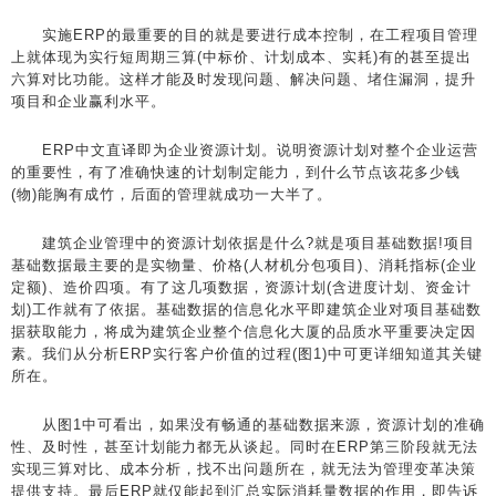
实施ERP的最重要的目的就是要进行成本控制，在工程项目管理
上就体现为实行短周期三算(中标价、计划成本、实耗)有的甚至提出
六算对比功能。这样才能及时发现问题、解决问题、堵住漏洞，提升
项目和企业赢利水平。
ERP中文直译即为企业资源计划。说明资源计划对整个企业运营
的重要性，有了准确快速的计划制定能力，到什么节点该花多少钱
(物)能胸有成竹，后面的管理就成功一大半了。
建筑企业管理中的资源计划依据是什么?就是项目基础数据!项目
基础数据最主要的是实物量、价格(人材机分包项目)、消耗指标(企业
定额)、造价四项。有了这几项数据，资源计划(含进度计划、资金计
划)工作就有了依据。基础数据的信息化水平即建筑企业对项目基础数
据获取能力，将成为建筑企业整个信息化大厦的品质水平重要决定因
素。我们从分析ERP实行客户价值的过程(图1)中可更详细知道其关键
所在。
从图1中可看出，如果没有畅通的基础数据来源，资源计划的准确
性、及时性，甚至计划能力都无从谈起。同时在ERP第三阶段就无法
实现三算对比、成本分析，找不出问题所在，就无法为管理变革决策
提供支持。最后ERP就仅能起到汇总实际消耗量数据的作用，即告诉