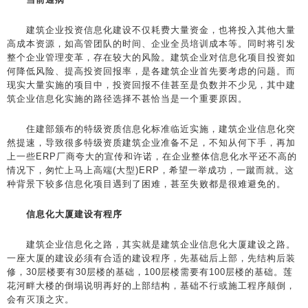
建筑企业投资信息化建设不仅耗费大量资金，也将投入其他大量
高成本资源，如高管团队的时间、企业全员培训成本等。同时将引发
整个企业管理变革，存在较大的风险。建筑企业对信息化项目投资如
何降低风险、提高投资回报率，是各建筑企业首先要考虑的问题。而
现实大量实施的项目中，投资回报不佳甚至是负数并不少见，其中建
筑企业信息化实施的路径选择不甚恰当是一个重要原因。
住建部颁布的特级资质信息化标准临近实施，建筑企业信息化突
然提速，导致很多特级资质建筑企业准备不足，不知从何下手，再加
上一些ERP厂商夸大的宣传和许诺，在企业整体信息化水平还不高的
情况下，匆忙上马上高端(大型)ERP，希望一举成功，一蹴而就。这
种背景下较多信息化项目遇到了困难，甚至失败都是很难避免的。
信息化大厦建设有程序
建筑企业信息化之路，其实就是建筑企业信息化大厦建设之路。
一座大厦的建设必须有合适的建设程序，先基础后上部，先结构后装
修，30层楼要有30层楼的基础，100层楼需要有100层楼的基础。莲
花河畔大楼的倒塌说明再好的上部结构，基础不行或施工程序颠倒，
会有灭顶之灾。