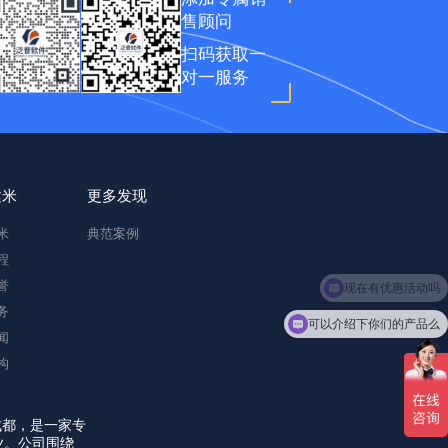
售顾问
扫码获取一
对一服务
建米
更多发现
米
典范案例
程
誉
务
可以介绍下你们的产品么
闻
构
成都，是一家专
业。公司围绕