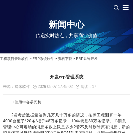
新闻中心
传递实时热点，共享商业价值
工程项目管理软件
>
ERP系统软件
>
资料下载
>
ERP系统开发
开发erp管理系统
来源：建米软件
2026-08-07 17:45:02
阅读：
17
1使用中容易死机
2请考虑数据量达到几万几十万条的情况，按照工程测算一年
4000台柜子*20条/柜子=8万条记录，10年就是80万条记录。1)消息
管理中心可容纳的消息条数上限是多少?若不及时删除原有消息，新的
消息还可以继续接受吗?2)“订单BOM列表”查询时，将同一销售订单、