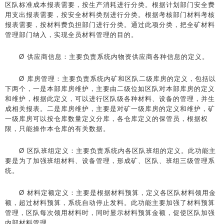
区队标准成本报表需要，按生产消耗进行分类。根据计划部门安全费
用支出报表需要，按安全材料类别进行分类。根据考核部门材料考核
报表需要，按材料费负担部门进行分类。通过此项分类，把全矿材料
管理部门纳入，实现全员材料管理的目的。
Ø 供应商信息：主要负责系统内物资供应商各种信息的定义。
Ø 库房管理：主要负责系统内矿和区队二级库房的定义，包括以
下两个，一是本部库房维护，主要由二级位如区队对本部库房的定义
和维护，根据此定义，可以进行区队级各种材料、设备的管理，并生
成相关报表。二是库房维护，主要是对矿一级库房的定义和维护，矿
一级库房可以按仓库数量定义分库，各仓库定义的保管员，根据权
限，只能操作本仓库的有关数据。
Ø 区队班组定义：主要负责系统内各区队班组的定义。此功能主
要是为了加强班组材料、设备管理，形成矿、区队、班组三级管理系
统。
Ø 材料定额定义：主要是根据材料预算，定义各区队材料领用金
额，超过材料预算，系统自动停止发料。此功能主要加强了材料预算
管理，区队每次领用材料时，同时显示材料预算金额，促使区队加强
内部材料管理。