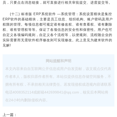
员，只要点击消息链接，就可直接进行相关审批提交、进度提交等。
(十二) 标准版 ERP系统软件 —系统管理：系统设置模块是集控
ERP软件的基础模块，主要是员工信息、组织机构、账户密码及用户
权限的管理。每项信息都可规定谁有修改权、谁有查看权、谁有删除
权、谁有管理权等等。保证了各项信息的安全性和保密性。用户也可
自定义各项编码规则，自定义各个流程等，以便规则、流程随企业的
实际需要而无需软件程序修改则可实现修改。此上意见为建米软件的
见解!
网站提醒和声明
本文内容来自自互联网公开信息或用户自发贡献，该文观点仅代表
作者本人，版权归原作者所有。本站仅提供信息存储空间服务，不
拥有所有权，不承担相关法律责任。若发现侵权或违规内容请联系
电话4008352114或邮箱442699841@qq.com，核实后本网站将
在24小时内删除侵权内容。
上一篇：