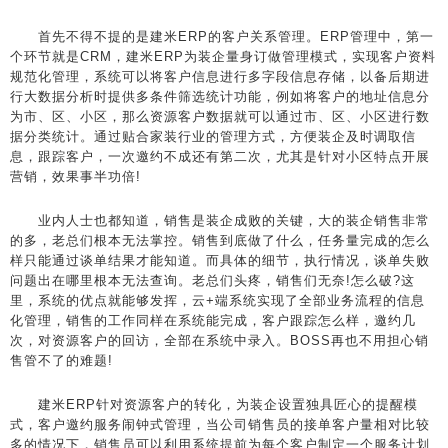
首先不得不提的是建米ERP的客户关系管理。ERP管理中，第一
个环节就是CRM，建米ERP为装企量身订做管理模式，实现客户资料
规范化管理，系统可以将客户信息进行多字段信息存储，以备后期进
行大数据分析时提供多条件筛选统计功能，例如将客户的地址信息分
为市、区、小区，那么资源客户数据就可以通过市、区、小区进行数
据分类统计。通过贴合家装行业的管理方式，方便装企及时调取信
息，跟踪客户，一次邀约不成还有第二次，尤其是针对小区特点开展
营销，效果事半功倍!
业内人士也都知道，销售是装企成败的关键，大的装企销售非常
的多，老总们根本无法掌控。销售到底做了什么，任务量完成的怎么
样只能通过谈单结果才能知道。而具体的细节，执行情况，谈单失败
问题出在哪里根本无法查询。老总们头疼，销售们无奈!怎么破?这
里，系统的优点就能够发挥，云+端系统实现了全部业务流程的信息
化管理，销售的工作同样在系统能完成，客户跟踪怎么样，邀约几
次，对资源客户的回访，全部在系统中录入。BOSS再也不用担心销
售管不了的难题!
建米ERP针对资源客户的转化，为装企设置独具匠心的提醒模
式，客户邀约服务闹钟式管理，当公司销售员的接单客户量相对比较
多的情况下，销售员可以利用系统提前为每个客户制定一个服务计划