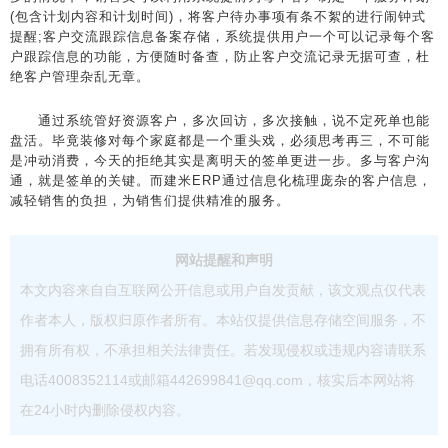
(包含计划内容和计划时间)，将客户待办事项有条不絮的进行闹钟式
提醒;客户交流跟踪信息备案存储，系统提供用户一个可以记录每个客
户跟踪信息的功能，方便随时备查，防止客户交流记录无据可查，杜
绝客户管理杂乱无章。
通过系统管好资源客户，多次回访，多次接触，说不定死单也能
盘活。毕竟装修对每个家庭都是一个重头戏，必须思考再三，不可能
是冲动消费，今天的拒绝其实是离明天的签单更进一步。多与客户沟
通，就是签单的关键。而建米ERP通过信息化梳理庞杂的客户信息，
减轻销售的负担，为销售们提供精准的服务。
网站提醒和声明
本文内容来自自互联网公开信息或用户自发贡献，该文观点仅代表
作者本人，版权归原作者所有。本站仅提供信息存储空间服务，不
拥有所有权，不承担相关法律责任。若发现侵权或违规内容请联系
电话4008352114或邮箱442699841@qq.com，核实后本网站将
在24小时内删除侵权内容。