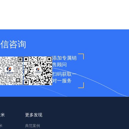
微信咨询
添加专属销
售顾问
扫码获取一
对一服务
建米
更多发现
米
典范案例