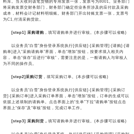
料库。当天收到该笔货物的专用发票一张，发票号为8001。业务部门
将采购发票交财务部门，财务部门确定些业务所涉及的应付款及采购
成本，材料会计记材料明细账。财务部门开出转账支票一张，支票号
为C1,付清采购货款。
[step1] 采购请购
，填写请购单并进行审核。(本步骤可以省略)
以业务员“白雪”身份登录系统执行[供应链]-[采购管理]-[请购]-[请
购单]进入“采购请购单”界面，单击“增加”按钮，按要求填入相关内
容， 单击“保存”后进行“审核”，需要注意的是，一般请购人与审核人
为不同的操作员。
[step2]采购订货
，填写采购订单。(本步骤可以省略)
以业务员“白雪”身份登录系统执行[供应链]-[采购管理]-[采购订
货]-[采购订单]进入采购订单界面，单击“增加”按钮，订单的生成可以
依据上述填制的请购单。点击界面上的“生单”下拉“请购单”按钮点击
界面上“保存”及“审核”按钮，完成订单工作。
[step3] 采购到货，
填写请购单并进行审核。(本步骤可以省略)