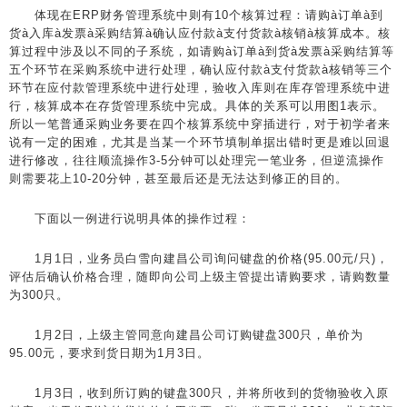
体现在ERP财务管理系统中则有10个核算过程：请购à订单à到
货à入库à发票à采购结算à确认应付款à支付货款à核销à核算成本。核
算过程中涉及以不同的子系统，如请购à订单à到货à发票à采购结算等
五个环节在采购系统中进行处理，确认应付款à支付货款à核销等三个
环节在应付款管理系统中进行处理，验收入库则在库存管理系统中进
行，核算成本在存货管理系统中完成。具体的关系可以用图1表示。
所以一笔普通采购业务要在四个核算系统中穿插进行，对于初学者来
说有一定的困难，尤其是当某一个环节填制单据出错时更是难以回退
进行修改，往往顺流操作3-5分钟可以处理完一笔业务，但逆流操作
则需要花上10-20分钟，甚至最后还是无法达到修正的目的。
下面以一例进行说明具体的操作过程：
1月1日，业务员白雪向建昌公司询问键盘的价格(95.00元/只)，
评估后确认价格合理，随即向公司上级主管提出请购要求，请购数量
为300只。
1月2日，上级主管同意向建昌公司订购键盘300只，单价为
95.00元，要求到货日期为1月3日。
1月3日，收到所订购的键盘300只，并将所收到的货物验收入原