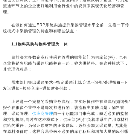
流通环节上的企业更好地利用全行业中的资源来实现优化经营和管
理。
在谈如何通过ERP系统实施提升采购管理水平之前，先看一下传
统模式中采购管理的特点和有哪些缺点：
1.1物料采购与物料管理为一体
目前决大多数企业行使采购管理的职能部门为供应部(科)，也有
企业将销售职能与采购职能并在一起，称为供销科。在这种模式下，
其管理流程是：
需求部门提出采购要求--指定采购计划/定单--询价/处理报价--下
发运通知--检验入库--通知财务付款 。
上述是一个完整的采购业务流程，在实际操作中有些流程如询价/
报价在很多企业中不是每次都进行的，该流程主要缺点是：物料管
理、采购管理、
供应商管理
由一个职能部门来完成，缺乏必要的监督
和控制机制;同时在这种模式下，供应部(科)担负着维系生产用原材料
供给的重任，为保证原材料的正常供应，必然会加大采购量, 尤其是
在原料涨价时，这样容易带来不必要的库存积压和增加大量的应付帐