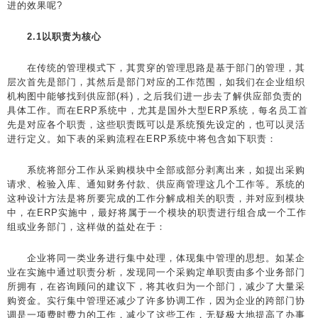
进的效果呢?
2.1以职责为核心
在传统的管理模式下，其贯穿的管理思路是基于部门的管理，其
层次首先是部门，其然后是部门对应的工作范围，如我们在企业组织
机构图中能够找到供应部(科)，之后我们进一步去了解供应部负责的
具体工作。而在ERP系统中，尤其是国外大型ERP系统，每名员工首
先是对应各个职责，这些职责既可以是系统预先设定的，也可以灵活
进行定义。如下表的采购流程在ERP系统中将包含如下职责：
系统将部分工作从采购模块中全部或部分剥离出来，如提出采购
请求、检验入库、通知财务付款、供应商管理这几个工作等。系统的
这种设计方法是将所要完成的工作分解成相关的职责，并对应到模块
中，在ERP实施中，最好将属于一个模块的职责进行组合成一个工作
组或业务部门，这样做的益处在于：
企业将同一类业务进行集中处理，体现集中管理的思想。如某企
业在实施中通过职责分析，发现同一个采购定单职责由多个业务部门
所拥有，在咨询顾问的建议下，将其收归为一个部门，减少了大量采
购资金。实行集中管理还减少了许多协调工作，因为企业的跨部门协
调是一项费时费力的工作，减少了这些工作，无疑极大地提高了办事