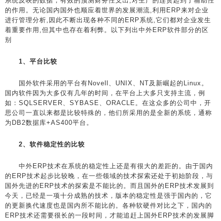
系统反映的数据，有效的预测财务性支出,对生产的连贯起到了辅助性
的作用。无论国内国外也顺应着世界的发展潮流,利用ERP来对企业
进行管理分析,因此不断出现各种不同的ERP系统,它们都对企业发生
着重要作用,但其中也存在着利弊。以下列出中外ERP软件部分的区
别
1、平台比较
国外软件采用的平台有Novell、UNIX、NT及新崛起的Linux。
国内软件因为大多仅有几年的时间，在平台上大多只支持主流，例
如：SQLSERVER、SYBASE、ORACLE。在这众多的公司中，开
思公司一直以来都是比较特殊的，他们所采用的是全新的系统，通称
为DB2数据库+AS400平台。
2、软件稳定性的比较
中外ERP技术在系统的稳定性上还是有很大的差距的。由于国内
的ERP技术起步比较晚，在一些领域的技术探索还处于初始阶段，与
国外先进的ERP技术的探索是不能比的。而且国外的ERP技术发展到
今天，已经是一项十分成熟的技术，版本的稳定性是强于国内的，它
的更新换代速度也是国内所不能比的。各种软硬件对比之下，国内的
ERP技术还需要很长的一段时间，才能追赶上国外ERP技术的发展脚