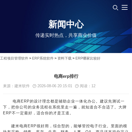
新闻中心
传递实时热点，共享商业价值
工程项目管理软件
>
ERP系统软件
>
资料下载
>
ERP哪家比较好
电商erp排行
来源：建米软件
2026-08-06 20:15:01
阅读：
12
电商ERP的设计理念都是辅助企业一体化办公。建议先测试一
下，把你公司的业务流程在系统里走一遍，就知道合不合适了。大牌
ERP不一定最好，适合你的才是王道。
建米电商ERP很好用，综合型的，能够管控电子行业。里面的模
块有采购、销售、库存、生产、财务、人事、OA，而且还支持自定义